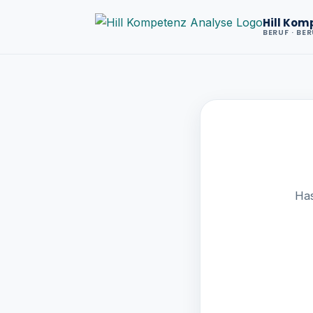
Hill Kom
BERUF · BE
Has