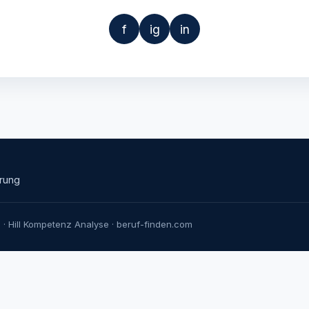
f
ig
in
rung
· Hill Kompetenz Analyse · beruf-finden.com